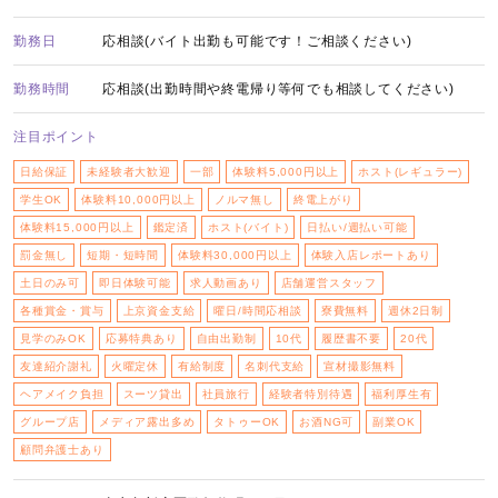
勤務日
応相談(バイト出勤も可能です！ご相談ください)
勤務時間
応相談(出勤時間や終電帰り等何でも相談してください)
注目ポイント
日給保証
未経験者大歓迎
一部
体験料5,000円以上
ホスト(レギュラー)
学生OK
体験料10,000円以上
ノルマ無し
終電上がり
体験料15,000円以上
鑑定済
ホスト(バイト)
日払い/週払い可能
罰金無し
短期・短時間
体験料30,000円以上
体験入店レポートあり
土日のみ可
即日体験可能
求人動画あり
店舗運営スタッフ
各種賞金・賞与
上京資金支給
曜日/時間応相談
寮費無料
週休2日制
見学のみOK
応募特典あり
自由出勤制
10代
履歴書不要
20代
友達紹介謝礼
火曜定休
有給制度
名刺代支給
宣材撮影無料
ヘアメイク負担
スーツ貸出
社員旅行
経験者特別待遇
福利厚生有
グループ店
メディア露出多め
タトゥーOK
お酒NG可
副業OK
顧問弁護士あり