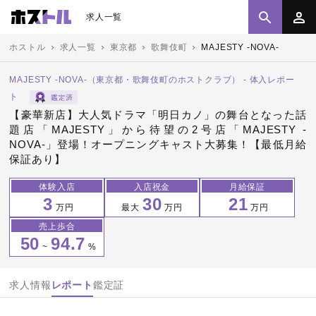
求人一覧
ホストル
求人一覧
東京都
歌舞伎町
MAJESTY -NOVA-
MAJESTY -NOVA-（東京都・歌舞伎町のホストクラブ） - 体入レポー
ト
【豪華新店】大人気ドラマ「明日カノ」の舞台となった話
題店「MAJESTY」から待望の2号店「MAJESTY -
NOVA-」登場！オープニングキャスト大募集！【最低月給
保証あり】
体験入店
入店祝金
月給保証
3
30
21
万円
最大
万円
万円
売上歩合
50
94.7
~
%
求人情報
レポート
鑑定証