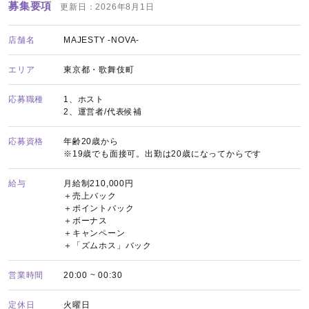
募集要項
更新日：2026年8月1日
店舗名
MAJESTY -NOVA-
エリア
東京都・歌舞伎町
応募職種
1、ホスト
2、運営者/代表候補
応募資格
年齢20歳から
※19歳でも面接可。出勤は20歳になってからです
給与
月給制210,000円
＋売上バック
＋ポイントバック
＋ボーナス
＋キャンペーン
＋「ズムホス」バック
営業時間
20:00 ~ 00:30
定休日
火曜日