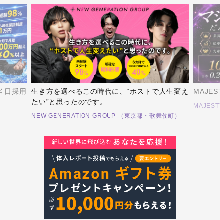
当日採用
生き方を選べるこの時代に、“ホストで人生変え
MAJE
たい”と思ったのです。
MAJES
NEW GENERATION GROUP （東京都・歌舞伎町）