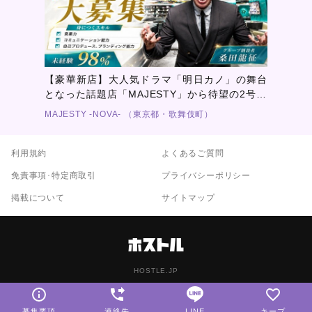
【豪華新店】大人気ドラマ「明日カノ」の舞台
となった話題店「MAJESTY」から待望の2号店
「MAJESTY -NOVA-」登場！オープニングキャ
MAJESTY -NOVA- （東京都・歌舞伎町）
スト大募集！【最低月給保証あり】
利用規約
よくあるご質問
免責事項･特定商取引
プライバシーポリシー
掲載について
サイトマップ
HOSTLE.JP
募集要項
連絡先
LINE
キープ