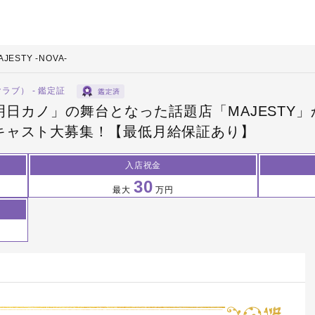
AJESTY -NOVA-
クラブ） - 鑑定証
カノ」の舞台となった話題店「MAJESTY」から
グキャスト大募集！【最低月給保証あり】
入店祝金
30
最大
万円