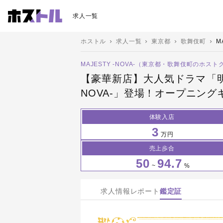
求人一覧
ホストル
求人一覧
東京都
歌舞伎町
M
MAJESTY -NOVA-（東京都・歌舞伎町のホスト
【豪華新店】大人気ドラマ「明日
NOVA-」登場！オープニン
体験入店
3
万円
売上歩合
50
94.7
~
%
求人情報
レポート
鑑定証