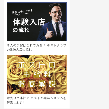
体入の予習はこれで万全！ ホストクラブ
の体験入店の流れ
総売り？小計？ ホストの給与システムを
解説します！