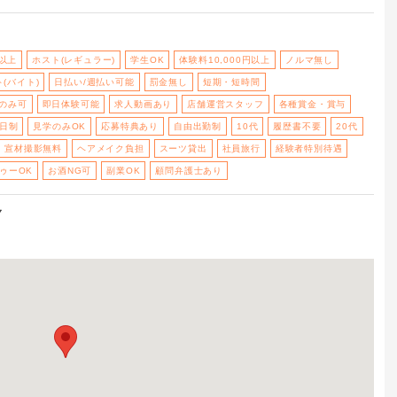
円以上
ホスト(レギュラー)
学生OK
体験料10,000円以上
ノルマ無し
(バイト)
日払い/週払い可能
罰金無し
短期・短時間
のみ可
即日体験可能
求人動画あり
店舗運営スタッフ
各種賞金・賞与
2日制
見学のみOK
応募特典あり
自由出勤制
10代
履歴書不要
20代
宣材撮影無料
ヘアメイク負担
スーツ貸出
社員旅行
経験者特別待遇
ゥーOK
お酒NG可
副業OK
顧問弁護士あり
７