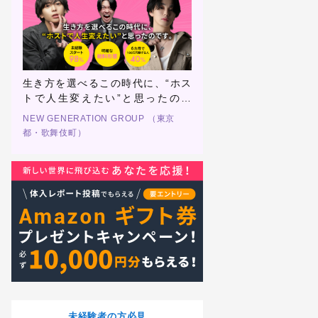
日体
生き方を選べるこの時代に、“ホス
MAJESTYなら稼げる
トで人生変えたい”と思ったので
夢がある
す。
NEW GENERATION GROUP （東京
MAJESTY -本店- （東京
都・歌舞伎町）
未経験者の方必見