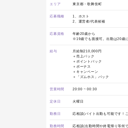
エリア
東京都・歌舞伎町
応募職種
1、ホスト
2、運営者/代表候補
応募資格
年齢20歳から
※19歳でも面接可。出勤は20歳
給与
月給制210,000円
＋売上バック
＋ポイントバック
＋ボーナス
＋キャンペーン
＋「ズムホス」バック
営業時間
20:00 ~ 00:30
定休日
火曜日
勤務日
応相談(バイト出勤も可能です！ご
勤務時間
応相談(出勤時間や終電帰り等何