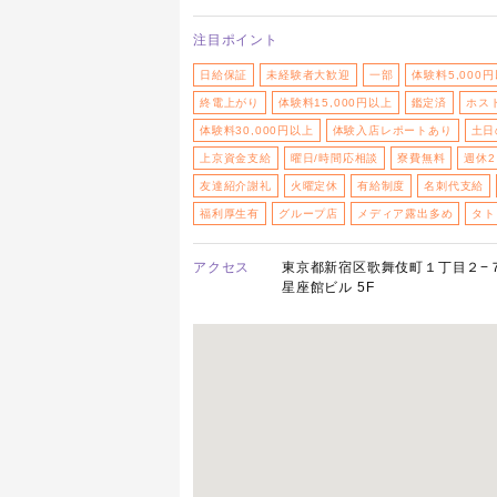
注目ポイント
日給保証
未経験者大歓迎
一部
体験料5,000
終電上がり
体験料15,000円以上
鑑定済
ホスト
体験料30,000円以上
体験入店レポートあり
土日
上京資金支給
曜日/時間応相談
寮費無料
週休
友達紹介謝礼
火曜定休
有給制度
名刺代支給
福利厚生有
グループ店
メディア露出多め
タト
アクセス
東京都新宿区歌舞伎町１丁目２−
星座館ビル 5F