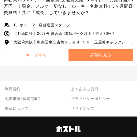
万円！！罰金、ノルマ一切なし！ルーキー名刺無料！3ヶ月間寮
費無料！共に「成長」していきませんか？
1、ホスト 2、店舗運営スタッフ
【月給保証】30万円 歩合給 60%バック以上！最大70%!!
大阪府大阪市中央区東心斎橋２丁目４−１９ 玉屋町ギャラクシービル 3号館3F
詳細を見る
キープする
利用規約
よくあるご質問
免責事項･特定商取引
プライバシーポリシー
掲載について
サイトマップ