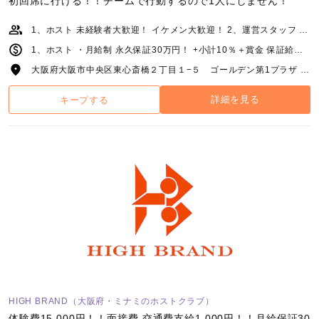
初回席に行ける！！チームで行動するので1人にしません！
1、ホスト 未経験者大歓迎！ イケメン大歓迎！ 2、運営スタッフ 未経験者大歓迎！ 元ホスト大歓迎！
1、ホスト ・月給制 永久保証30万円！ +小計10％＋賞金 保証給と歩合給を比べて 多い方を支給します！ ・歩合給 総バック率60％以上！ 最大70%！ガチ！ ・賞金 〇達成ボーナス10,000円以上 小計により上がっていきます！ 小計により上がっていきます！ 〇皆勤賞10,000円以上 小計により上がっていきます！ 上記の他にもヘルプ指名など 多数賞金あります！ 2、運営スタッフ 月給25万円以上 増員やチームサポートなどで 収入は青天井です！ ワタシモタクサンホシイ（笑）
大阪府大阪市中央区東心斎橋２丁目１−５ ゴールデン第1プラザ 3F
詳細を見る
キープする
HIGH BRAND（大阪府・ミナミのホストクラブ）
体験費15,000円！！面接費 交通費支給1,000円！！月給保証30