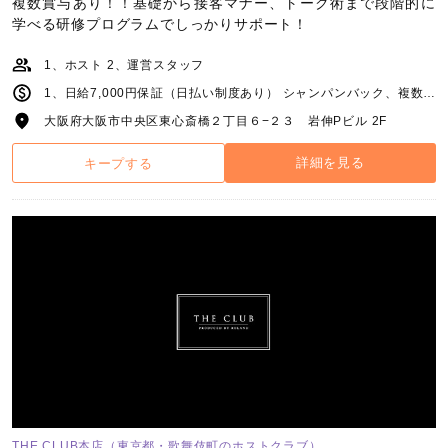
複数賞与あり！！基礎から接客マナー、トーク術まで段階的に
学べる研修プログラムでしっかりサポート！
1、ホスト 2、運営スタッフ
1、日給7,000円保証（日払い制度あり） シャンパンバック、複数賞与あり。 詳細は面接時にご説明させていただきます。 2、月給30万円〜（日払い制度あり、昇給制度あり） 業界最高峰インセンティブ制度あり。 その他詳細は面接時にご説明させていただきます。
大阪府大阪市中央区東心斎橋２丁目６−２３ 岩伸Pビル 2F
詳細を見る
キープする
THE CLUB本店（東京都・歌舞伎町のホストクラブ）