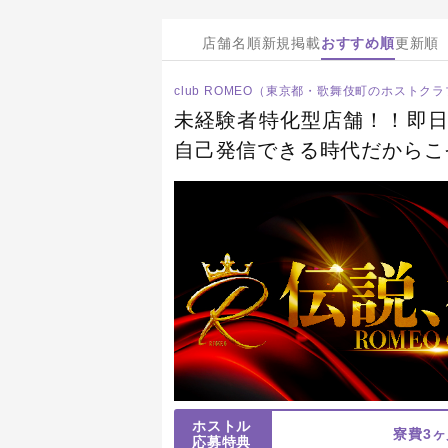
店舗名順
新規掲載
おすすめ順
更新順
club ROMEO（東京都・歌舞伎町のホストク
未経験者特化型店舗！！即日
自己発信できる時代だからこ
しませんか？集え、未来の「
ホストル
寮費3
応募特典