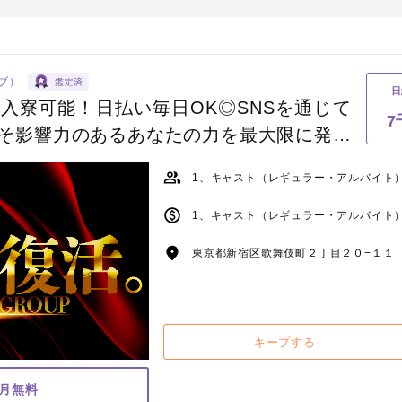
ラブ）
日
入寮可能！日払い毎日OK◎SNSを通じて
7
そ影響力のあるあなたの力を最大限に発揮
夜王」たち！
1、キャスト（レギュラー・アルバイト
東京都新宿区歌舞伎町２丁目２０−１１ 
キープする
ヶ月無料