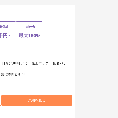
給保証
小計歩合
千円~
最大150%
）
1、キャスト（レギュラー・アルバイト） 日給(7,000円〜) ＋売上バック ＋指名バック ＋同伴バック ＋初回バック ＋ヘルプ指名バック ＋シャンパンバック ＋各種賞 ※他、毎月ボーナス＋キャンペーン
第七本間ビル 5F
詳細を見る