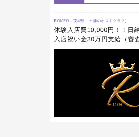
ROMEO（茨城県・土浦のホストクラブ）
体験入店費10,000円！！日
入店祝い金30万円支給（審
型店舗！集え、未来の夜王た