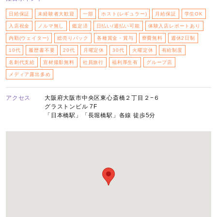
日給保証
未経験者大歓迎
一部
ホスト(レギュラー)
月給保証
学生OK
入店祝金
ノルマ無し
鑑定済
日払い/週払い可能
体験入店レポートあり
内勤(ウェイター)
総売りバック
各種賞金・賞与
寮費無料
週休2日制
10代
履歴書不要
20代
月曜定休
30代
火曜定休
有給制度
名刺代支給
宣材撮影無料
社員旅行
福利厚生有
グループ店
メディア露出多め
アクセス
大阪府大阪市中央区東心斎橋２丁目２−６
グラストンビル 7F
「日本橋駅」「長堀橋駅」各線 徒歩5分