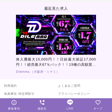
最近見た求人
体入費最大15,000円！！日給最大保証17,000
円！！総売最大67％バック！！19種の高額賞金
制度あり！！業界屈指の最短2.5時間営業！全て
Dilemma （大阪府・ミナミ）
が高待遇！未経験でも安心して挑戦できる環境
をご用意！
利用規約
よくあるご質問
免責事項･特定商取引
プライバシーポリシー
掲載について
サイトマップ
募集要項
連絡先
LINE
キープ