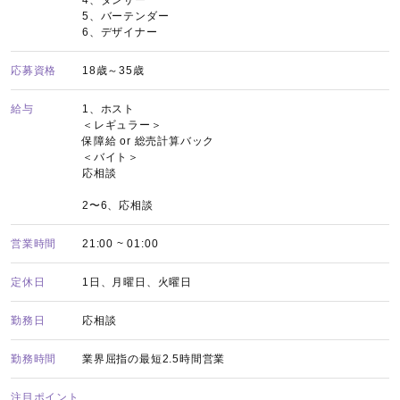
4、ダンサー
5、バーテンダー
6、デザイナー
応募資格
18歳～35歳
給与
1、ホスト
＜レギュラー＞
保障給 or 総売計算バック
＜バイト＞
応相談
2〜6、応相談
営業時間
21:00 ~ 01:00
定休日
1日、月曜日、火曜日
勤務日
応相談
勤務時間
業界屈指の最短2.5時間営業
注目ポイント