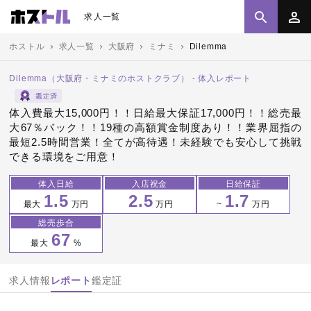
求人一覧
ホストル
求人一覧
大阪府
ミナミ
Dilemma
Dilemma（大阪府・ミナミのホストクラブ） - 体入レポート
体入費最大15,000円！！日給最大保証17,000円！！総売最
大67％バック！！19種の高額賞金制度あり！！業界屈指の
最短2.5時間営業！全てが高待遇！未経験でも安心して挑戦
できる環境をご用意！
体入日給
入店祝金
日給保証
1.5
2.5
1.7
最大
万円
万円
~
万円
総売歩合
67
最大
%
求人情報
レポート
鑑定証