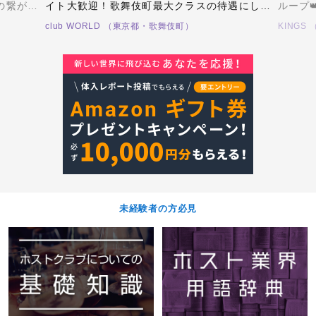
の繋がり
イト大歓迎！歌舞伎町最大クラスの待遇にして
ループ
持ちの良
最高峰の給料システム、最大日当保証
完全新
club WORLD （東京都・歌舞伎町）
KING
￥20,000！！イケメン&ヤル気のある方、ご連
1500
絡お待ちしております！！
【超特
いざ挑戦
未経験者の方必見