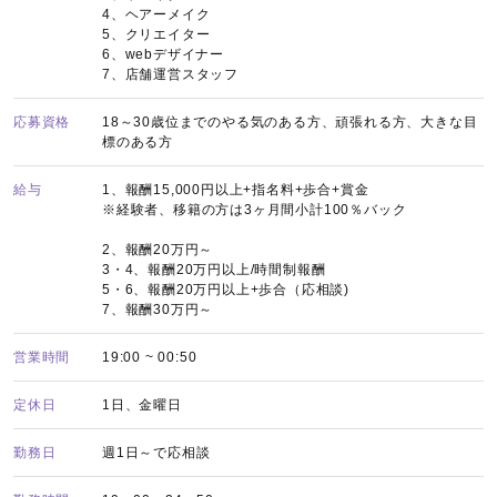
4、ヘアーメイク
5、クリエイター
6、webデザイナー
7、店舗運営スタッフ
応募資格
18～30歳位までのやる気のある方、頑張れる方、大きな目
標のある方
給与
1、報酬15,000円以上+指名料+歩合+賞金
※経験者、移籍の方は3ヶ月間小計100％バック
2、報酬20万円～
3・4、報酬20万円以上/時間制報酬
5・6、報酬20万円以上+歩合（応相談)
7、報酬30万円～
営業時間
19:00 ~ 00:50
定休日
1日、金曜日
勤務日
週1日～で応相談