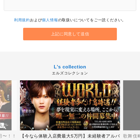
利用規約
および
個人情報
の取扱いについてをご一読ください。
L's collection
エルズコレクション
円〜！！
【今なら体験入店費最大5万円】未経験者アルバ
歌舞伎町