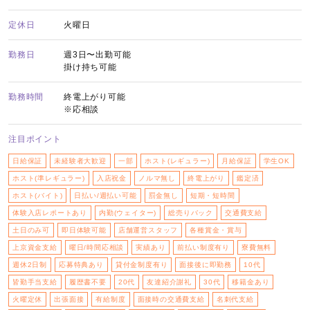
定休日
火曜日
勤務日
週3日〜出勤可能
掛け持ち可能
勤務時間
終電上がり可能
※応相談
注目ポイント
日給保証
未経験者大歓迎
一部
ホスト(レギュラー)
月給保証
学生OK
ホスト(準レギュラー)
入店祝金
ノルマ無し
終電上がり
鑑定済
ホスト(バイト)
日払い/週払い可能
罰金無し
短期・短時間
体験入店レポートあり
内勤(ウェイター)
総売りバック
交通費支給
土日のみ可
即日体験可能
店舗運営スタッフ
各種賞金・賞与
上京資金支給
曜日/時間応相談
実績あり
前払い制度有り
寮費無料
週休2日制
応募特典あり
貸付金制度有り
面接後に即勤務
10代
皆勤手当支給
履歴書不要
20代
友達紹介謝礼
30代
移籍金あり
火曜定休
出張面接
有給制度
面接時の交通費支給
名刺代支給