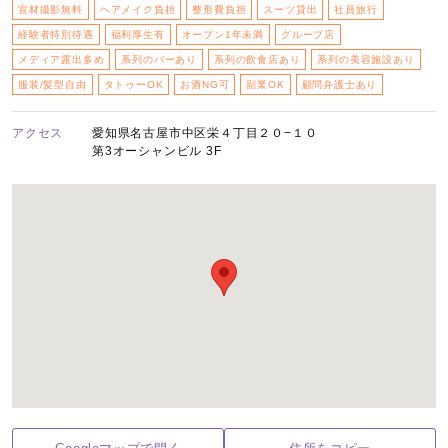
宣材撮影無料
ヘアメイク負担
整形費負担
スーツ貸出
社員旅行
経験者特別待遇
福利厚生有
オープン1年未満
グループ店
メディア露出多め
系列のバーあり
系列の飲食店あり
系列の美容施設あり
服装/髪型自由
タトゥーOK
お酒NG可
副業OK
顧問弁護士あり
アクセス
愛知県名古屋市中区栄４丁目２０−１０
第3オーシャンビル 3F