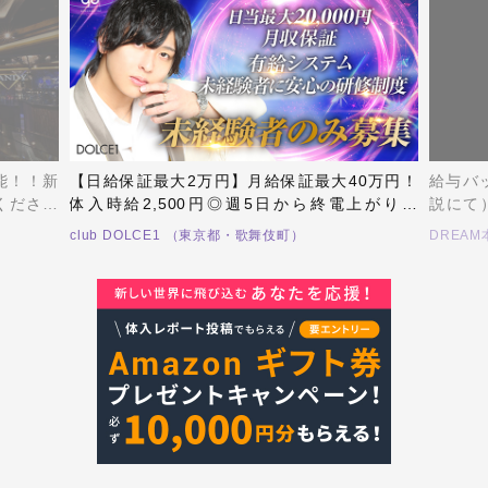
可能！！新
【日給保証最大2万円】月給保証最大40万円！
給与バ
くださる
体入時給2,500円◎週5日から終電上がりも
説にて
仲間とし
OK！未経験者、経験者大募集！！TikTokでも話
ーショ
club DOLCE1 （東京都・歌舞伎町）
DREA
要です！
題沸騰のDOLCE1で働きませんか？
DREA