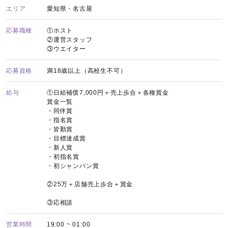
エリア
愛知県・名古屋
応募職種
①ホスト
②運営スタッフ
③ウエイター
応募資格
満18歳以上（高校生不可）
給与
①日給補償7,000円＋売上歩合＋各種賞金
賞金一覧
・同伴賞
・指名賞
・皆勤賞
・目標達成賞
・新人賞
・初指名賞
・初シャンパン賞
②25万＋店舗売上歩合＋賞金
③応相談
営業時間
19:00 ~ 01:00