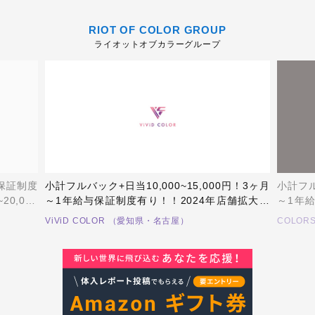
RIOT OF COLOR GROUP
ライオットオブカラーグループ
与保証制度
小計フルバック+日当10,000~15,000円！3ヶ月
小計フル
0,000
～1年給与保証制度有り！！2024年店舗拡大に
～1年
給。寮完
つき、体験料30,000円支給！ヘアセット月
つき、体
ViViD COLOR （愛知県・名古屋）
COLOR
￥22,000！衣装代、美容院代支給！寮完備、一
代、美
人暮らし物件有り！経験者、優遇者、役職待遇
り！経
有り！