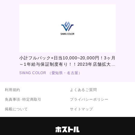
小計フルバック+日当10,000~20,000円！3ヶ月
～1年給与保証制度有り！！2023年店舗拡大に
つき、体験料30,000円支給！衣装代、美容院代
SWAG COLOR （愛知県・名古屋）
支給！寮完備、一人暮らし物件有り！経験者、
優遇者、役職待遇有り！
利用規約
よくあるご質問
免責事項･特定商取引
プライバシーポリシー
掲載について
サイトマップ