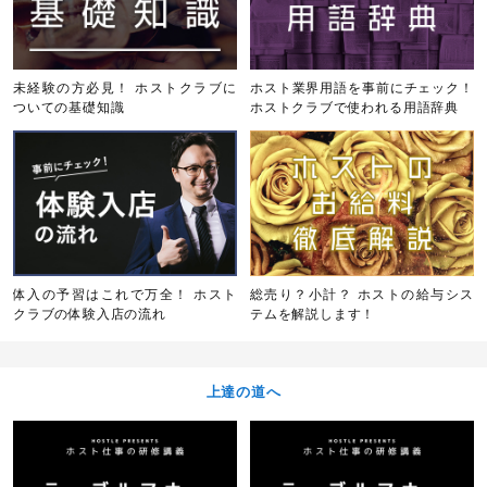
未経験の方必見！ ホストクラブに
ホスト業界用語を事前にチェック！
ついての基礎知識
ホストクラブで使われる用語辞典
体入の予習はこれで万全！ ホスト
総売り？小計？ ホストの給与シス
クラブの体験入店の流れ
テムを解説します！
上達の道へ