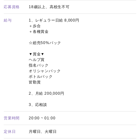
応募資格
18歳以上、高校生不可
給与
1、レギュラー日給 8,000円
＋歩合
＋各種賞金
☆総売50%バック
▼賞金▼
ヘルプ賞
指名バック
オリシャンバック
ボトルバック
皆勤賞
2、月給 200,000円
3、応相談
営業時間
20:00 ~ 01:00
定休日
月曜日、火曜日