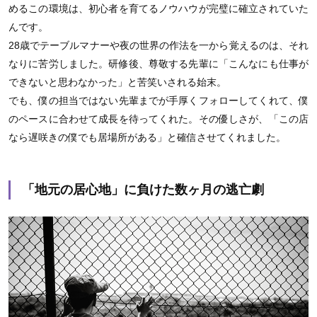
めるこの環境は、初心者を育てるノウハウが完璧に確立されていた
んです。
28歳でテーブルマナーや夜の世界の作法を一から覚えるのは、それ
なりに苦労しました。研修後、尊敬する先輩に「こんなにも仕事が
できないと思わなかった」と苦笑いされる始末。
でも、僕の担当ではない先輩までが手厚くフォローしてくれて、僕
のペースに合わせて成長を待ってくれた。その優しさが、「この店
なら遅咲きの僕でも居場所がある」と確信させてくれました。
「地元の居心地」に負けた数ヶ月の逃亡劇