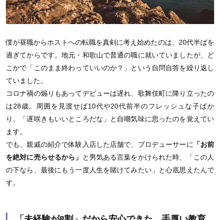
僕が昼職からホストへの転職を真剣に考え始めたのは、20代半ばを
過ぎてからです。地元・和歌山で普通の職に就いていましたが、ど
こかで「このまま終わっていいのか？」という自問自答を繰り返し
ていました。
コロナ禍の煽りもあってデビューは遅れ、歌舞伎町に降り立ったの
は28歳。周囲を見渡せば10代や20代前半のフレッシュな子ばか
り。「遅咲きもいいところだな」と自嘲気味に思ったのを覚えてい
ます。
でも、親戚の紹介で体験入店した店舗で、プロデューサーに
「お前
を絶対に売らせるから」
と男気ある言葉をかけられた時、「この人
の下なら、最後にもう一度人生を賭けてみたい」と心底思えたんで
す。
「未経験が8割」だから安心できた、手厚い教育