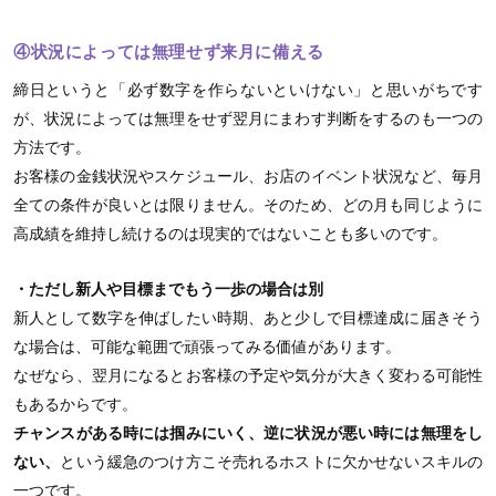
④状況によっては無理せず来月に備える
締日というと「必ず数字を作らないといけない」と思いがちです
が、状況によっては無理をせず翌月にまわす判断をするのも一つの
方法です。
お客様の金銭状況やスケジュール、お店のイベント状況など、毎月
全ての条件が良いとは限りません。そのため、どの月も同じように
高成績を維持し続けるのは現実的ではないことも多いのです。
・ただし新人や目標までもう一歩の場合は別
新人として数字を伸ばしたい時期、あと少しで目標達成に届きそう
な場合は、可能な範囲で頑張ってみる価値があります。
なぜなら、翌月になるとお客様の予定や気分が大きく変わる可能性
もあるからです。
チャンスがある時には掴みにいく、逆に状況が悪い時には無理をし
ない、
という緩急のつけ方こそ売れるホストに欠かせないスキルの
一つです。