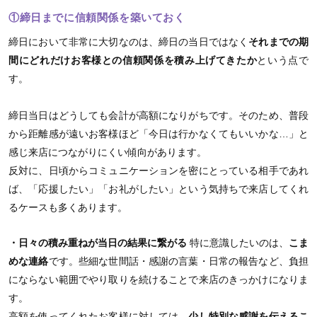
①締日までに信頼関係を築いておく
締日において非常に大切なのは、締日の当日ではなく
それまでの期
間にどれだけお客様との信頼関係を積み上げてきたか
という点で
す。
締日当日はどうしても会計が高額になりがちです。そのため、普段
から距離感が遠いお客様ほど「今日は行かなくてもいいかな…」と
感じ来店につながりにくい傾向があります。
反対に、日頃からコミュニケーションを密にとっている相手であれ
ば、「応援したい」「お礼がしたい」という気持ちで来店してくれ
るケースも多くあります。
・日々の積み重ねが当日の結果に繋がる
特に意識したいのは、
こま
めな連絡
です。些細な世間話・感謝の言葉・日常の報告など、負担
にならない範囲でやり取りを続けることで来店のきっかけになりま
す。
高額を使ってくれたお客様に対しては、
少し特別な感謝を伝えるこ