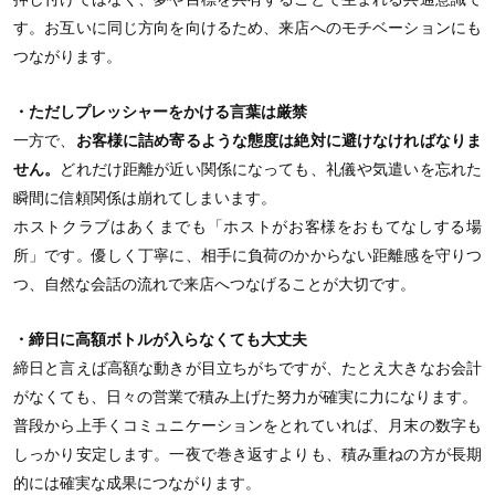
す。お互いに同じ方向を向けるため、来店へのモチベーションにも
つながります。
・ただしプレッシャーをかける言葉は厳禁
一方で、
お客様に詰め寄るような態度は絶対に避けなければなりま
せん。
どれだけ距離が近い関係になっても、礼儀や気遣いを忘れた
瞬間に信頼関係は崩れてしまいます。
ホストクラブはあくまでも「ホストがお客様をおもてなしする場
所」です。優しく丁寧に、相手に負荷のかからない距離感を守りつ
つ、自然な会話の流れで来店へつなげることが大切です。
・締日に高額ボトルが入らなくても大丈夫
締日と言えば高額な動きが目立ちがちですが、たとえ大きなお会計
がなくても、日々の営業で積み上げた努力が確実に力になります。
普段から上手くコミュニケーションをとれていれば、月末の数字も
しっかり安定します。一夜で巻き返すよりも、積み重ねの方が長期
的には確実な成果につながります。