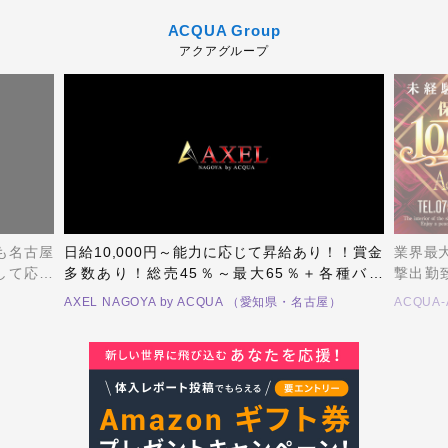
ACQUA Group
アクアグループ
も名古屋
日給10,000円～能力に応じて昇給あり！！賞金
業界最大
して応募
多数あり！総売45％～最大65％＋各種バッ
撃出勤致
Kです！
ク！！ヤル気のある未経験者大歓迎です！お酒
なんと今
AXEL NAGOYA by ACQUA （愛知県・名古屋）
ACQUA
が飲めなくてもOK！！会話が苦手でもOK！！
65%
外見に自信がなくてもOK！！
👨‍
ちしてお