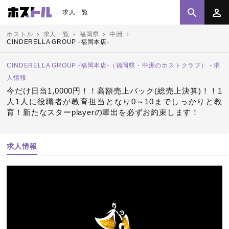
求人一覧
ホストル
求人一覧
福岡県
中洲
CINDERELLA GROUP -福岡本店-
CINDERELLA GROUP -福岡本店-（福岡県・中洲のホストクラブ） - 求
人情報
今だけ日当1,0000円！！高額売上バック(総売上決算)！！1
人1人に役職者が教育担当となり0～10までしっかりと教
育！新たなスターplayerの輩出を必ずお約束します！
求人情報