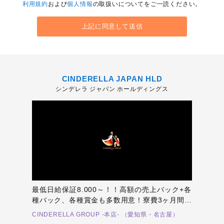
利用規約
および
個人情報
の取扱いについてをご一読ください。
CINDERELLA JAPAN HLD
シンデレラ ジャパン ホールディングス
最低日給保証8.000～！！高額の売上バック+各
種バック、各種賞金も多数用意！寮費3ヶ月間無
料（即日入居可）！まかない3ヶ月間無料！未経
CINDERELLA GROUP -本店- （愛知県・名古屋）
験、経験者共に熱い気持ちの方の御応募随時お