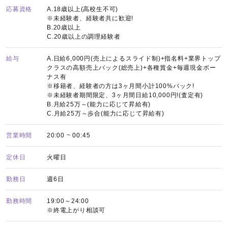
応募資格
A.18歳以上(高校生不可)
※未経験者、経験者共に歓迎!
B.20歳以上
C.20歳以上の調理経験者
給与
A.日給6,000円(売上によるスライド制)+指名料+業界トップ
クラスの高額売上バック(総売上)+各種賞金+毎週現金ボー
ナス有
※移籍者、経験者の方は3ヶ月間小計100%バック!
※未経験者期間限定、3ヶ月間日給10,000円!(査定有)
B.月給25万～(能力に応じて昇給有)
C.月給25万～歩合(能力に応じて昇給有)
営業時間
20:00 ~ 00:45
定休日
火曜日
勤務日
週6日
勤務時間
19:00～24:00
※終電上がり相談可