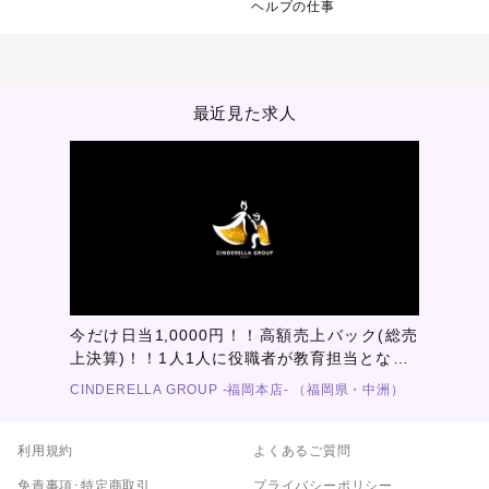
ヘルプの仕事
最近見た求人
今だけ日当1,0000円！！高額売上バック(総売
上決算)！！1人1人に役職者が教育担当となり0
～10までしっかりと教育！新たなスターplayer
CINDERELLA GROUP -福岡本店- （福岡県・中洲）
の輩出を必ずお約束します！
利用規約
よくあるご質問
免責事項･特定商取引
プライバシーポリシー