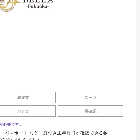
体験料8,000円！！1日固定給8,0
円＋売上バック合わせて全額
Heron -（1部）- （愛知県・名古屋
い！罰金等一切ナシ！経験豊富
ストが指導役！ほぼ全員が一か
タートのお店です！
履歴書
スーツ
ハンコ
要確認
が必要です。
 ・パスポート など…顔つき生年月日が確認できる物
前にお問合せください