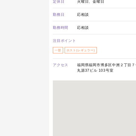
定休日
火曜日、金曜日
勤務日
応相談
勤務時間
応相談
注目ポイント
一部
ホスト(レギュラー)
アクセス
福岡県福岡市博多区中洲２丁目７
丸源37ビル 103号室