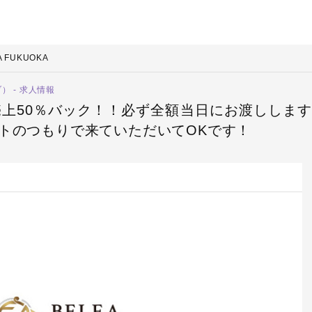
A FUKUOKA
） - 求人情報
！！売上50％バック！！必ず全額当日にお渡ししま
イトのつもりで来ていただいてOKです！
一日体験料15,000円！！2回目