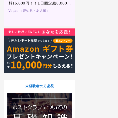
00
料15,000円！！1日固定給8,000円
料15,000円！！固定給8
日払
+売上バック合わせて全額日払
上の50%合わせて全額日
）
Vegas （愛知県・名古屋）
Beat Crush Nagoya -（1
なホ
い！！まだまだ今から従業員を集め
新店舗ですので経験豊富
県・名古屋）
らス
ていくお店です！全員一から学ぶの
指導役として数名いる以
で嫌な先輩や厳しいルールもありま
からスタート！
せん！
未経験者の方必見