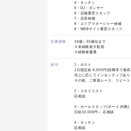
4・キッチン
5・DJ・ダンサー
6・店舗運営スタッフ
7・店長候補
8・エリアマネージャー候補
9・WEBサイト運営スタッフ
応募資格
18歳～30歳位まで
※未経験者大歓迎
※経験者優遇
給与
1・ホスト
1日固定給 6,000円(役職等で最高
売上に応じてインセンティブあり：
その他、ご新規レース、リピートレ
2・スタイリスト
応相談
3・ホールスタッフ(ボーイ.内勤)
日給10,000円～ 応相談
4・キッチン
応相談