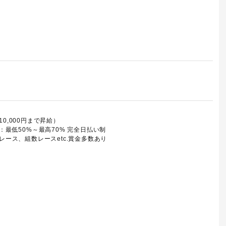
10,000円まで昇給）
最低50%～最高70% 完全日払い制
ース、組数レースetc.賞金多数あり