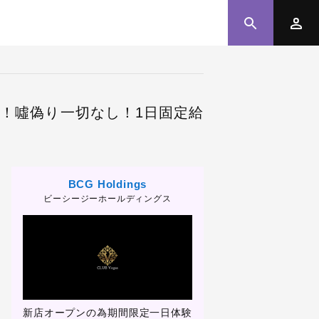
す！噓偽り一切なし！1日固定給
BCG Holdings
ビーシージーホールディングス
以降
新店オープンの為期間限定一日体験
新店オープンの為期間限