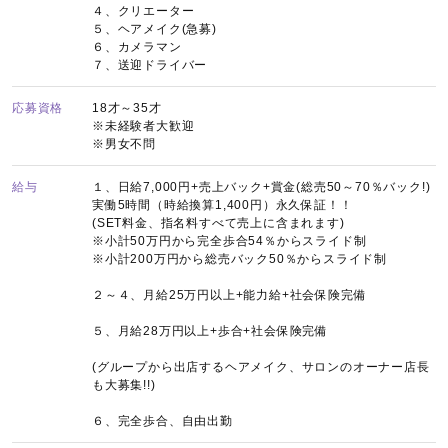
４、クリエーター
５、ヘアメイク(急募)
６、カメラマン
７、送迎ドライバー
応募資格
18才～35才
※未経験者大歓迎
※男女不問
給与
１、日給7,000円+売上バック+賞金(総売50～70％バック!)
実働5時間（時給換算1,400円）永久保証！！
(SET料金、指名料すべて売上に含まれます)
※小計50万円から完全歩合54％からスライド制
※小計200万円から総売バック50％からスライド制
２～４、月給25万円以上+能力給+社会保険完備
５、月給28万円以上+歩合+社会保険完備
(グループから出店するヘアメイク、サロンのオーナー店長
も大募集!!)
６、完全歩合、自由出勤