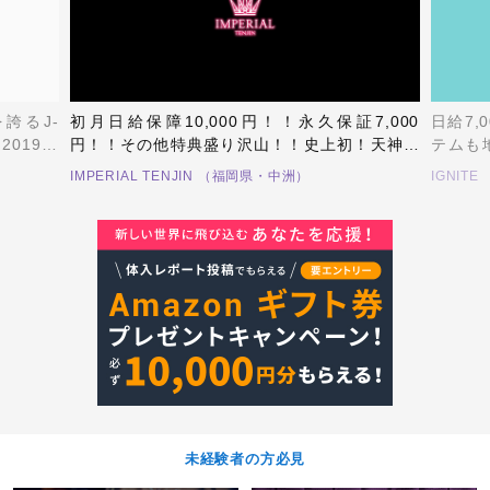
誇るJ-
初月日給保障10,000円！！永久保証7,000
日給7,
019年
円！！その他特典盛り沢山！！史上初！天神エ
テムも
！！1号
リアの完全新規店だから平等スタート＆福岡一
料！4か
IMPERIAL TENJIN （福岡県・中洲）
IGNIT
！！ホス
のグループ集客力であなたを稼がせます！！
らこそ
！是非ご
ルの知
未経験者の方必見