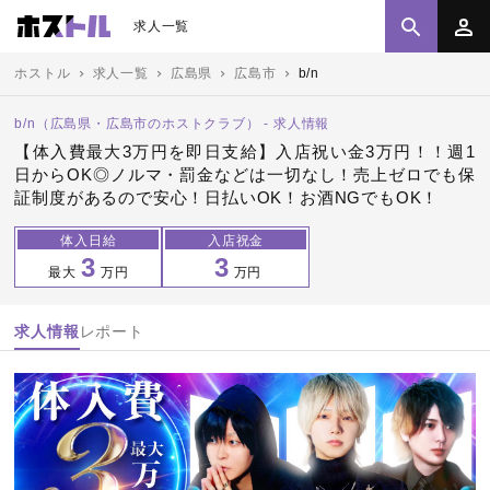
求人一覧
ホストル
求人一覧
広島県
広島市
b/n
b/n（広島県・広島市のホストクラブ） - 求人情報
【体入費最大3万円を即日支給】入店祝い金3万円！！週1
日からOK◎ノルマ・罰金などは一切なし！売上ゼロでも保
証制度があるので安心！日払いOK！お酒NGでもOK！
体入日給
入店祝金
3
3
最大
万円
万円
求人情報
レポート