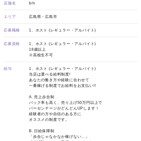
店舗名
b/n
エリア
広島県・広島市
応募職種
1、ホスト (レギュラー・アルバイト)
応募資格
1、ホスト (レギュラー・アルバイト)
18歳以上
※高校生不可
給与
1、ホスト (レギュラー・アルバイト)
当店は選べる給料制度!
あなたの働き方や経験に合わせて
一番稼げる制度でお給料をお支払い!!
A. 売上歩合制
バック率も高く、売り上げ50万円以上で
パーセンテージがどんどんUPします！
経験者の方や自信のある方に
オススメの制度です。
B. 日給保障制
「歩合じゃなかなか稼げない…」