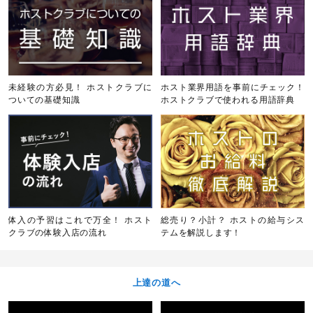
未経験の方必見！ ホストクラブに
ホスト業界用語を事前にチェック！
ついての基礎知識
ホストクラブで使われる用語辞典
体入の予習はこれで万全！ ホスト
総売り？小計？ ホストの給与シス
クラブの体験入店の流れ
テムを解説します！
上達の道へ