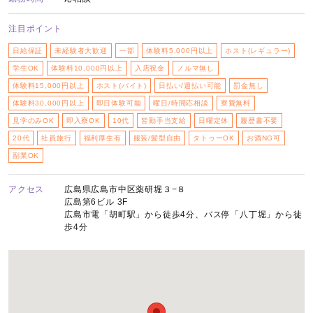
注目ポイント
日給保証
未経験者大歓迎
一部
体験料5,000円以上
ホスト(レギュラー)
学生OK
体験料10,000円以上
入店祝金
ノルマ無し
体験料15,000円以上
ホスト(バイト)
日払い/週払い可能
罰金無し
体験料30,000円以上
即日体験可能
曜日/時間応相談
寮費無料
見学のみOK
即入寮OK
10代
皆勤手当支給
日曜定休
履歴書不要
20代
社員旅行
福利厚生有
服装/髪型自由
タトゥーOK
お酒NG可
副業OK
アクセス
広島県広島市中区薬研堀３−８
広島第6ビル 3F
広島市電「胡町駅」から徒歩4分、バス停「八丁堀」から徒
歩4分