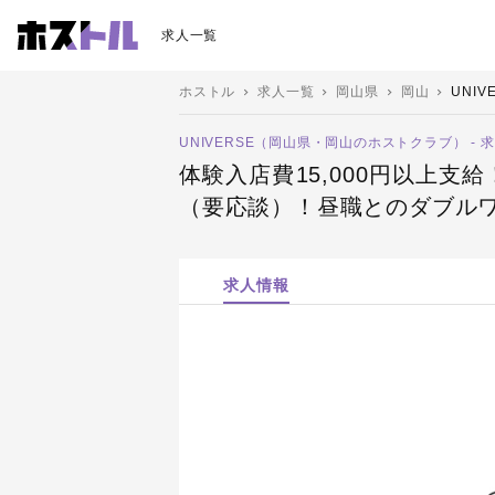
求人一覧
ホストル
求人一覧
岡山県
岡山
UNIV
UNIVERSE（岡山県・岡山のホストクラブ） - 
体験入店費15,000円以上支
（要応談）！昼職とのダブルワ
求人情報