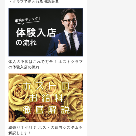
トクラブで使われる用語辞典
体入の予習はこれで万全！ ホストクラブ
の体験入店の流れ
総売り？小計？ ホストの給与システムを
解説します！