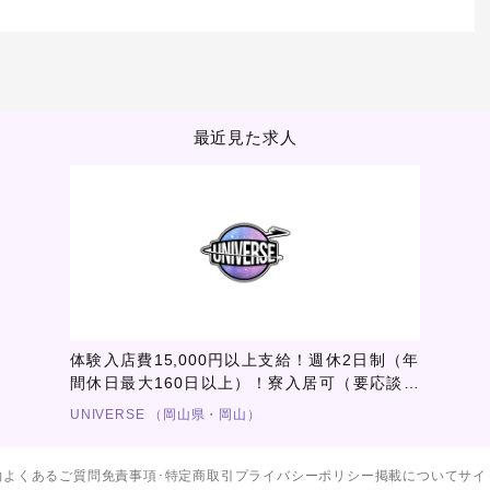
最近見た求人
体験入店費15,000円以上支給！週休2日制（年
間休日最大160日以上）！寮入居可（要応談）
or住居用意可能（要応談）！昼職とのダブルワ
UNIVERSE （岡山県・岡山）
ークOK！完全歩合制バック率60％～最大
90％！
約
よくあるご質問
免責事項･特定商取引
プライバシーポリシー
掲載について
サイ