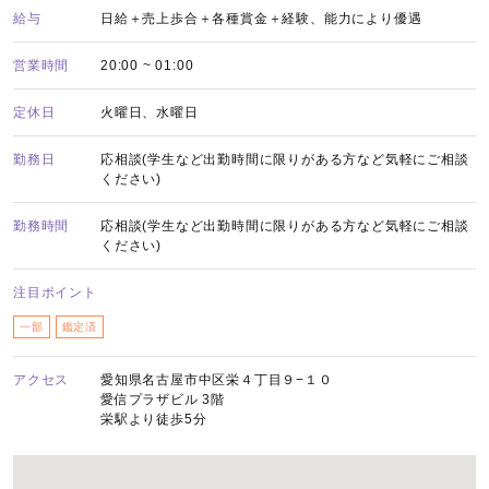
給与
日給＋売上歩合＋各種賞金＋経験、能力により優遇
営業時間
20:00 ~ 01:00
定休日
火曜日、水曜日
勤務日
応相談(学生など出勤時間に限りがある方など気軽にご相談
ください)
勤務時間
応相談(学生など出勤時間に限りがある方など気軽にご相談
ください)
注目ポイント
一部
鑑定済
アクセス
愛知県名古屋市中区栄４丁目９−１０
愛信プラザビル 3階
栄駅より徒歩5分