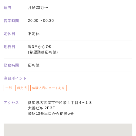
給与
月給23万〜
営業時間
20:00 ~ 00:30
定休日
不定休
勤務日
週3日からOK
(希望勤務応相談)
勤務時間
応相談
注目ポイント
一部
鑑定済
体験入店レポートあり
アクセス
愛知県名古屋市中区栄４丁目４−１８
大善ビル 2F.3F
栄駅13番出口から徒歩5分