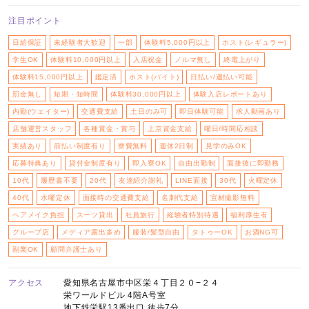
注目ポイント
日給保証
未経験者大歓迎
一部
体験料5,000円以上
ホスト(レギュラー)
学生OK
体験料10,000円以上
入店祝金
ノルマ無し
終電上がり
体験料15,000円以上
鑑定済
ホスト(バイト)
日払い/週払い可能
罰金無し
短期・短時間
体験料30,000円以上
体験入店レポートあり
内勤(ウェイター)
交通費支給
土日のみ可
即日体験可能
求人動画あり
店舗運営スタッフ
各種賞金・賞与
上京資金支給
曜日/時間応相談
実績あり
前払い制度有り
寮費無料
週休2日制
見学のみOK
応募特典あり
貸付金制度有り
即入寮OK
自由出勤制
面接後に即勤務
10代
履歴書不要
20代
友達紹介謝礼
LINE面接
30代
火曜定休
40代
水曜定休
面接時の交通費支給
名刺代支給
宣材撮影無料
ヘアメイク負担
スーツ貸出
社員旅行
経験者特別待遇
福利厚生有
グループ店
メディア露出多め
服装/髪型自由
タトゥーOK
お酒NG可
副業OK
顧問弁護士あり
アクセス
愛知県名古屋市中区栄４丁目２０−２４
栄ワールドビル 4階A号室
地下鉄栄駅13番出口 徒歩7分