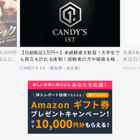
大学生で
先着5名に入店祝い金！3万円以上支給！！最低
体験費
籍を検討
保証日当10,000円相当！！未経験からの売上
15,0
絡お待ち
100万達成90%！育成に自信あり！体験料目当
免除！
Myriad Story （愛知県・名古屋）
HOMM
ての方お断り。真剣にホストしたい方、全力で
努力す
力になります！
い！