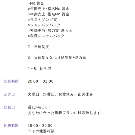
○No.賞金
○年間売上･指名No.賞金
○半期売上･指名No.賞金
○ラストソング賞
○シャンパンバック
○皆勤手当･努力賞･新人王
○各種システムバック
2、日給制度
3、日給制度又は月給制度+能力給
4～6、応相談
営業時間
20:00 ~ 01:00
定休日
火曜日、水曜日、お盆休み、正月休み
勤務日
週1からOK！
あなたに合った勤務プランに対応致します
勤務時間
19:00～25:00
※その他要相談