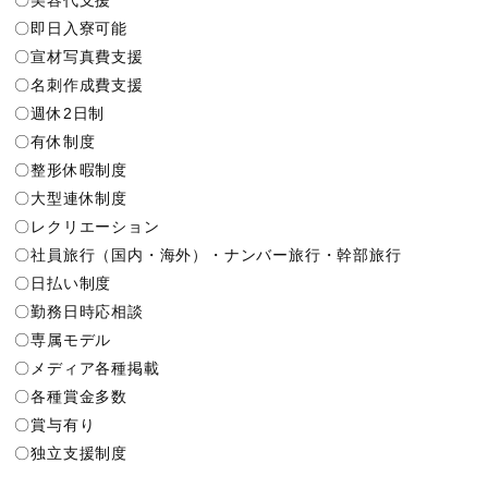
〇即日入寮可能
〇宣材写真費支援
〇名刺作成費支援
〇週休2日制
〇有休制度
〇整形休暇制度
〇大型連休制度
〇レクリエーション
〇社員旅行（国内・海外）・ナンバー旅行・幹部旅行
〇日払い制度
〇勤務日時応相談
〇専属モデル
〇メディア各種掲載
〇各種賞金多数
〇賞与有り
〇独立支援制度