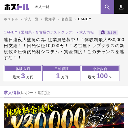
求人一覧
ホストル
求人一覧
愛知県
名古屋
CANDY
CANDY（愛知県・名古屋のホストクラブ） - 求人情報
連日連夜大盛況の為､従業員急募中！！体験料最大¥30,000
円支給！！日給保証10,000円！！名古屋トップクラスの新
規数＆圧倒的給料システム・賞金制度！このチャンスを逃
すな！！
体験入店
日給保証
小計歩合
3
1
100
最大
万円
万円
最大
%
求人情報
レポート
鑑定証