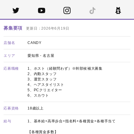
募集要項
更新日：2026年6月19日
店舗名
CANDY
エリア
愛知県・名古屋
応募職種
1、ホスト（経験問わず）※幹部候補大募集
2、内勤スタッフ
3、運営スタッフ
4、ヘアスタイリスト
5、PCクリエイター
6、スカウト
応募資格
18歳以上
給与
1、基本給+高率歩合+指名料+各種賞金+各種手当て
【各種賞金多数】