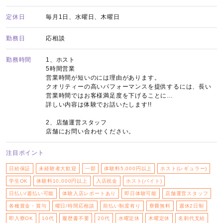
定休日
毎月1日、水曜日、木曜日
勤務日
応相談
勤務時間
1、ホスト
5時間営業
営業時間が短いのには理由があります。
クオリティーの高いパフォーマンスを提供するには、長い
営業時間ではお客様満足度を下げることに…
詳しい内容は体験でお話いたします!!
2、店舗運営スタッフ
店舗にお問い合わせください。
注目ポイント
日給保証
未経験者大歓迎
一部
体験料5,000円以上
ホスト(レギュラー)
学生OK
体験料10,000円以上
入店祝金
ホスト(バイト)
日払い/週払い可能
体験入店レポートあり
即日体験可能
店舗運営スタッフ
各種賞金・賞与
曜日/時間応相談
前払い制度有り
寮費無料
週休2日制
即入寮OK
10代
履歴書不要
20代
水曜定休
木曜定休
名刺代支給