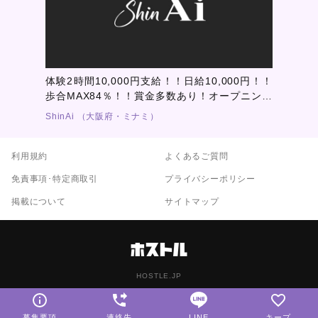
体験2時間10,000円支給！！日給10,000円！！
歩合MAX84％！！賞金多数あり！オープニング
メンバー募集開始！キミの『稼ぎたい』という
ShinAi （大阪府・ミナミ）
欲求に応えます！
利用規約
よくあるご質問
免責事項･特定商取引
プライバシーポリシー
掲載について
サイトマップ
HOSTLE.JP
募集要項
連絡先
LINE
キープ