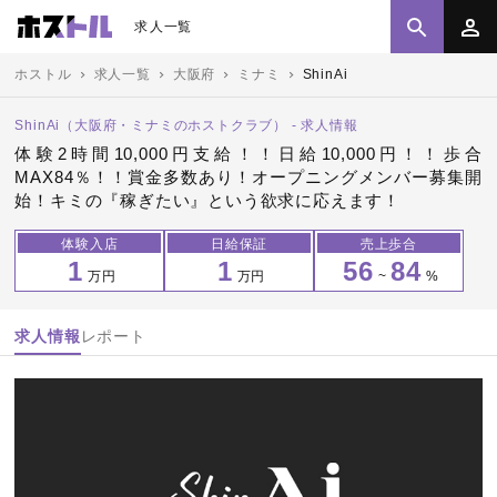
求人一覧
ホストル
求人一覧
大阪府
ミナミ
ShinAi
ShinAi（大阪府・ミナミのホストクラブ） - 求人情報
体験2時間10,000円支給！！日給10,000円！！歩合
MAX84％！！賞金多数あり！オープニングメンバー募集開
始！キミの『稼ぎたい』という欲求に応えます！
体験入店
日給保証
売上歩合
1
1
56
84
万円
万円
~
%
求人情報
レポート