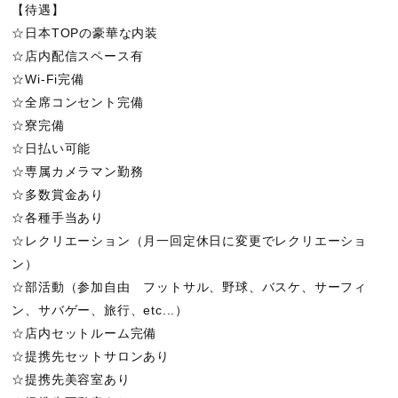
【待遇】
☆日本TOPの豪華な内装
☆店内配信スペース有
☆Wi-Fi完備
☆全席コンセント完備
☆寮完備
☆日払い可能
☆専属カメラマン勤務
☆多数賞金あり
☆各種手当あり
☆レクリエーション（月一回定休日に変更でレクリエーショ
ン）
☆部活動（参加自由 フットサル、野球、バスケ、サーフィ
ン、サバゲー、旅行、etc...）
☆店内セットルーム完備
☆提携先セットサロンあり
☆提携先美容室あり