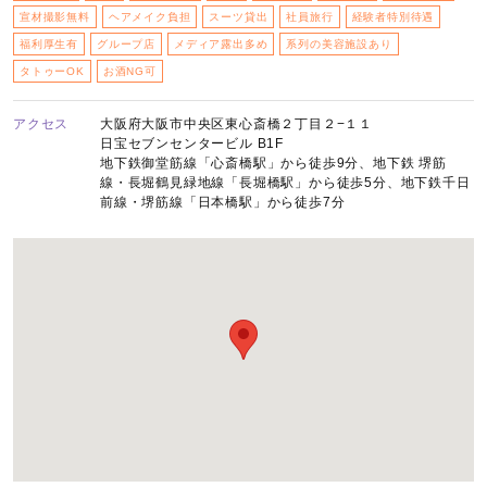
宣材撮影無料
ヘアメイク負担
スーツ貸出
社員旅行
経験者特別待遇
福利厚生有
グループ店
メディア露出多め
系列の美容施設あり
タトゥーOK
お酒NG可
アクセス
大阪府大阪市中央区東心斎橋２丁目２−１１
日宝セブンセンタービル B1F
地下鉄御堂筋線「心斎橋駅」から徒歩9分、地下鉄 堺筋
線・長堀鶴見緑地線「長堀橋駅」から徒歩5分、地下鉄千日
前線・堺筋線「日本橋駅」から徒歩7分