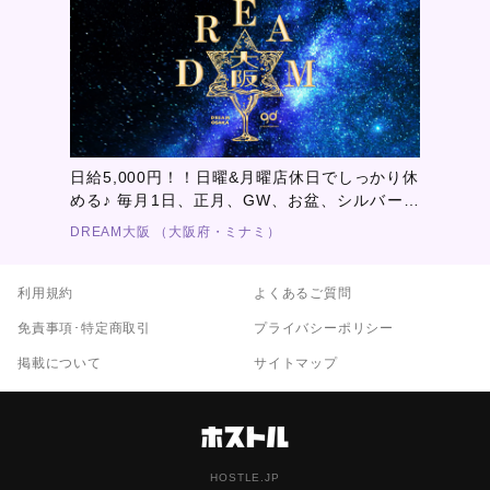
日給5,000円！！日曜&月曜店休日でしっかり休
める♪ 毎月1日、正月、GW、お盆、シルバーウ
ィーク、その他有給､公休制度もあり！プライペ
DREAM大阪 （大阪府・ミナミ）
ートも充実できる！！
利用規約
よくあるご質問
免責事項･特定商取引
プライバシーポリシー
掲載について
サイトマップ
HOSTLE.JP