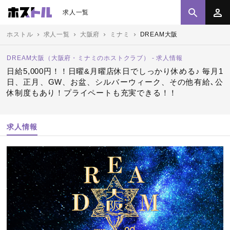
求人一覧
ホストル
求人一覧
大阪府
ミナミ
DREAM大阪
DREAM大阪（大阪府・ミナミのホストクラブ） - 求人情報
日給5,000円！！日曜&月曜店休日でしっかり休める♪ 毎月1
日、正月、GW、お盆、シルバーウィーク、その他有給､公
休制度もあり！プライペートも充実できる！！
求人情報