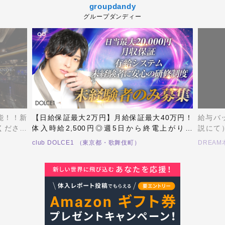
groupdandy
グループダンディー
可能！！新
【日給保証最大2万円】月給保証最大40万円！
給与バ
くださる
体入時給2,500円◎週5日から終電上がりも
説にて
仲間とし
OK！未経験者、経験者大募集！！TikTokでも話
ーショ
club DOLCE1 （東京都・歌舞伎町）
DREA
要です！
題沸騰のDOLCE1で働きませんか？
DREA