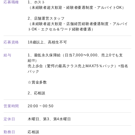
応募職種
1、ホスト
（未経験者超大歓迎・経験者優遇制度・アルバイトOK）
2、店舗運営スタッフ
（未経験者超大歓迎・店舗経営経験者優遇制度・アルバイ
トOK・エクセル＆ワード経験者優遇）
応募資格
18歳以上、高校生不可
給与
1、最低永久保障給（日当7,000〜9,000、売上0でも支
給!!!）
売上歩合（驚愕の最高クラス売上MAX75％バック）+指名
バック
☆賞金多数
2、応相談
営業時間
20:00 ~ 00:50
定休日
木曜日、第3、第4水曜日
勤務日
応相談