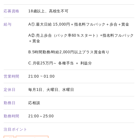
応募資格
18歳以上、高校生不可
給与
A①.最大日給 15,000円＋指名料フルバック＋歩合＋賞金
A②.売上歩合（バック率60％スタート）+指名料フルバック
＋賞金
B.5時間勤務/時給2,000円以上プラス賞金有り
C.月収25万円～ 各種手当 ＋ 利益分
営業時間
21:00 ~ 01:00
定休日
毎月1日、火曜日、水曜日
勤務日
応相談
勤務時間
21:00～25:00
注目ポイント