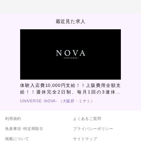
最近見た求人
体験入店費10,000円支給！！上阪費用全額支
給！！週休完全2日制、毎月1回の3連休有
り！！給与体制の大幅アップ、各種賞金の充
UNIVERSE -NOVA- （大阪府・ミナミ）
実！業界最高水準の圧倒的なメディア力！関西
から日本一を目指します！
利用規約
よくあるご質問
免責事項･特定商取引
プライバシーポリシー
掲載について
サイトマップ