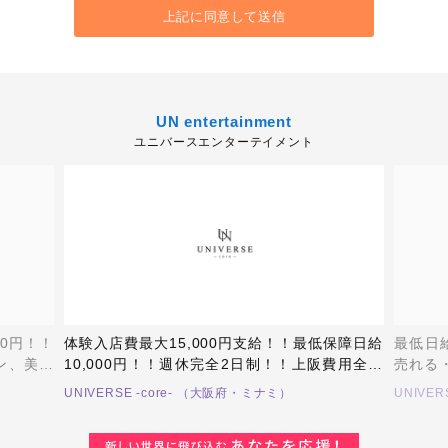
UN entertainment
ユニバースエンターテイメント
00円！！
体験入店費最大15,000円支給！！最低保障日給
最低日
ン、美容
10,000円！！週休完全2日制！！上阪費用全額
売れる
り！圧倒
支給！！掃除業務なし！業界でも珍しい3時間営
を完備
UNIVERSE -core- （大阪府・ミナミ）
UNIVE
業！他店に真似のできないシステムをご用意し
ております！