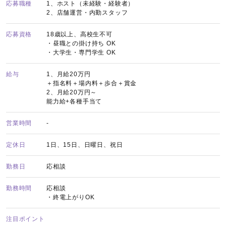
応募職種
1、ホスト（未経験・経験者）
2、店舗運営・内勤スタッフ
応募資格
18歳以上、高校生不可
・昼職との掛け持ち OK
・大学生・専門学生 OK
給与
1、月給20万円
＋指名料＋場内料＋歩合＋賞金
2、月給20万円～
能力給+各種手当て
営業時間
-
定休日
1日、15日、日曜日、祝日
勤務日
応相談
勤務時間
応相談
・終電上がりOK
注目ポイント