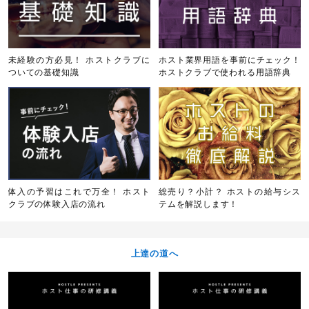
未経験の方必見！ ホストクラブに
ホスト業界用語を事前にチェック！
ついての基礎知識
ホストクラブで使われる用語辞典
体入の予習はこれで万全！ ホスト
総売り？小計？ ホストの給与シス
クラブの体験入店の流れ
テムを解説します！
上達の道へ