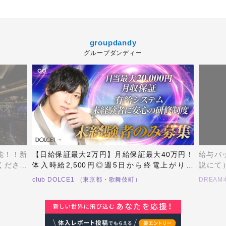
groupdandy
グループダンディー
可能！！新
【日給保証最大2万円】月給保証最大40万円！
給与バ
くださる
体入時給2,500円◎週5日から終電上がりも
説にて
仲間とし
OK！未経験者、経験者大募集！！TikTokでも話
ーショ
club DOLCE1 （東京都・歌舞伎町）
DREA
要です！
題沸騰のDOLCE1で働きませんか？
DREA