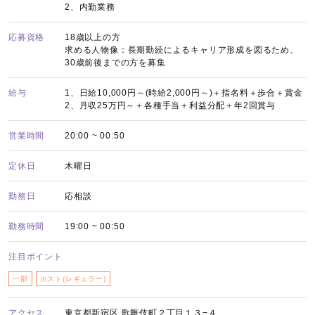
2、内勤業務
応募資格
18歳以上の方
求める人物像：長期勤続によるキャリア形成を図るため、
30歳前後までの方を募集
給与
1、日給10,000円～(時給2,000円～)＋指名料＋歩合＋賞金
2、月収25万円～＋各種手当＋利益分配＋年2回賞与
営業時間
20:00 ~ 00:50
定休日
木曜日
勤務日
応相談
勤務時間
19:00 ~ 00:50
注目ポイント
一部
ホスト(レギュラー)
アクセス
東京都新宿区 歌舞伎町２丁目１３−４