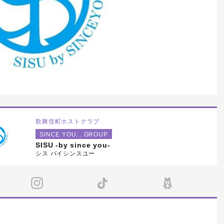
合MAX70％！！ホスト未経験
大歓迎！お酒が飲めなくてもお
SINCE YOU...α （東京都・歌舞伎町
を楽しませたい気持ちを持って
ば採用！！group年間No.1が代
め売れるまでマンツー指導！
歌舞伎町ホストクラブ
SINCE YOU... GROUP
SISU -by since you-
シス バイシンスユー