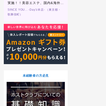
者も
実施！！美容エステ、国内&海外旅
手groupだからこそ売
客様
行、週休2日制度、完全掃除なし、
キュラムをご用意！ライ
）
SINCE YOU... -Day'z本店- （東京都・
SINCE YOU... -HEROIN
いれ
整形費用全額負担プロジェクトも実
い、お客様を掴めるス
歌舞伎町）
歌舞伎町）
表努
施！初回100組OVER！大型店舗に
い！シンスユーヒロイン
負けない集客力！
を掴みませんか？
未経験者の方必見