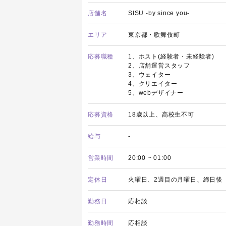
店舗名
SISU -by since you-
エリア
東京都・歌舞伎町
応募職種
1、ホスト(経験者・未経験者)
2、店舗運営スタッフ
3、ウェイター
4、クリエイター
5、webデザイナー
応募資格
18歳以上、高校生不可
給与
-
営業時間
20:00 ~ 01:00
定休日
火曜日、2週目の月曜日、締日後
勤務日
応相談
勤務時間
応相談