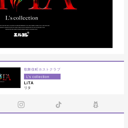
万円〜！！高級寮完備＆未経
迎！！人と人との繋がりを大切
Likey （東京都・歌舞伎町）
愛を持っていこう！必ず気持ち
い職場であることをお約束致
す！
歌舞伎町ホストクラブ
L's collection
LiTA
リタ