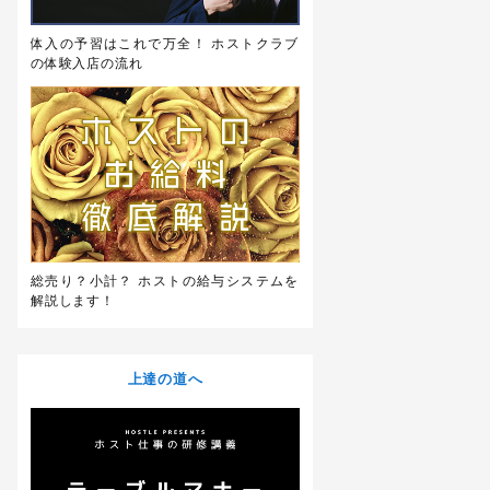
体入の予習はこれで万全！ ホストクラブ
の体験入店の流れ
総売り？小計？ ホストの給与システムを
解説します！
上達の道へ