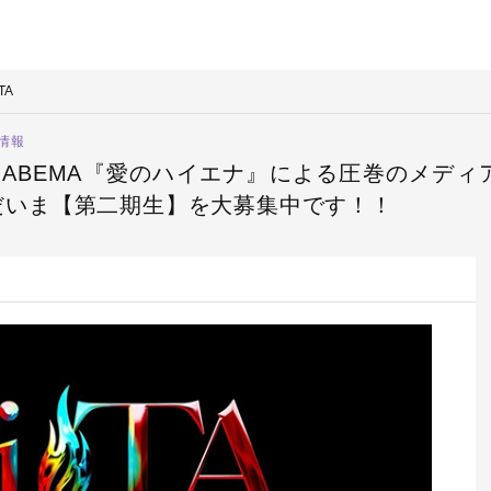
TA
人情報
数。ABEMA『愛のハイエナ』による圧巻のメデ
だいま【第二期生】を大募集中です！！
体入費最大15,000円！！日給保