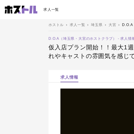
求人一覧
ホストル
求人一覧
埼玉県
大宮
D.O.A
D.O.A（埼玉県・大宮のホストクラブ） - 求人情
仮入店プラン開始！！最大1週
れやキャストの雰囲気を感じ
求人情報