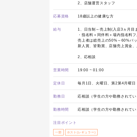
2、店舗運営スタッフ
応募資格
18歳以上の健康な方
給与
1、日当制～売上制(入店3ヵ月目ま
・指名料＋同伴料＋場内指名料フ
売上者は総売上の50%～60%バ
新人賞、皆勤賞、店舗売上賞金、
2、応相談
営業時間
19:00 ~ 01:00
定休日
毎月1日、火曜日、第2第4月曜日
勤務日
応相談（学生の方や勤務されてい
勤務時間
応相談（学生の方や勤務されてい
注目ポイント
一部
ホスト(レギュラー)