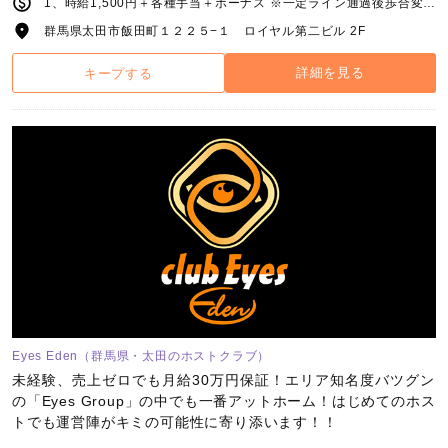
1、時給1,500円＋各種手当＋ボーナス ※一定ライン通過後歩合変更のスライド制給 歩合50%～95%【ボーナス込で100%可】完全歩合制 2、時給1,200円～＋各種手当＋インセンティブ手当
群馬県太田市飯田町１２２５−１ ロイヤル第二ビル 2F
詳細を見る
キープする
Eyes Eden（群馬県・太田のホストクラブ）
未経験、売上ゼロでも月給30万円保証！エリア知名度バツグン
の「Eyes Group」の中でも一番アットホーム！はじめてのホス
トでも運営陣がキミの可能性に寄り添います！！