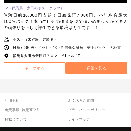
L2（群馬県・太田のホストクラブ）
体験日給10,000円支給！日給保証7,000円、小計歩合最大
100％バック！本当の自分の価値をL2で確かめませんか？キミ
の頑張りを正しく評価できる環境は万全です！！
ホスト（未経験・経験者）
日給7,000円～／小計～100％ 最低保証給＋売上バック、各種賞金 ＋ボトルバック＋皆勤賞＋人材紹介バック
群馬県太田市飯田町７０２ M1ビル 4F
詳細を見る
キープする
利用規約
よくあるご質問
免責事項･特定商取引
プライバシーポリシー
掲載について
サイトマップ