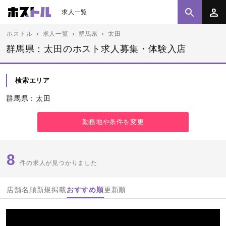
求人一覧
ホストル
求人一覧
群馬県
太田
群馬県：太田のホスト求人募集・体験入店
検索エリア
群馬県：太田
勤務地や条件を変更
8
件の求人が見つかりました
店舗名順
新規掲載
おすすめ順
更新順